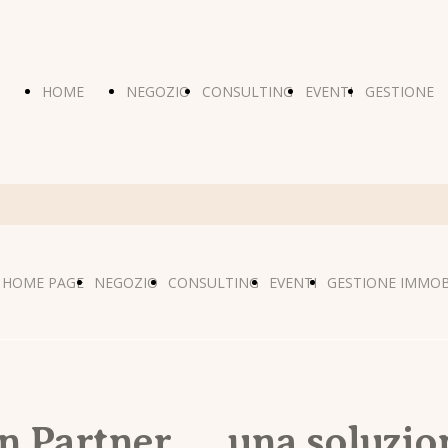
HOME
NEGOZIO
CONSULTING
EVENTI
GESTIONE
PAGE
IMMOBILI
HOME PAGE
NEGOZIO
CONSULTING
EVENTI
GESTIONE IMMOB
n Partner..... una soluzio